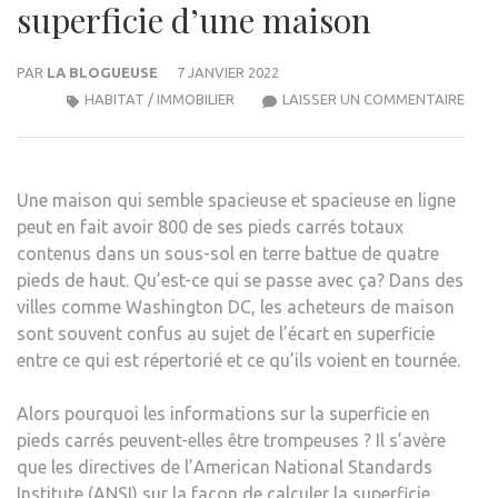
superficie d’une maison
PAR
LA BLOGUEUSE
7 JANVIER 2022
COM
HABITAT / IMMOBILIER
LAISSER UN COMMENTAIRE
CALC
LA
SUPE
Une maison qui semble spacieuse et spacieuse en ligne
D’UN
peut en fait avoir 800 de ses pieds carrés totaux
MAI
contenus dans un sous-sol en terre battue de quatre
pieds de haut. Qu’est-ce qui se passe avec ça? Dans des
villes comme
Washington DC
, les acheteurs de maison
sont souvent confus au sujet de l’écart en superficie
entre ce qui est répertorié et ce qu’ils voient en tournée.
Alors pourquoi les informations sur la superficie en
pieds carrés peuvent-elles être trompeuses ? Il s’avère
que les directives de l’American National Standards
Institute (ANSI) sur la façon de calculer la superficie