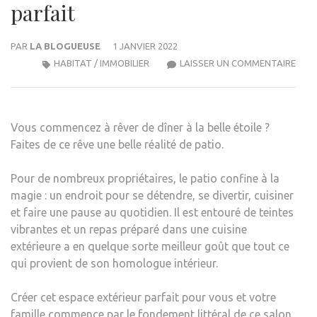
parfait
PAR
LA BLOGUEUSE
1 JANVIER 2022
COM
HABITAT / IMMOBILIER
LAISSER UN COMMENTAIRE
PLAN
LE
PATI
Vous commencez à rêver de dîner à la belle étoile ?
PARF
Faites de ce rêve une belle réalité de patio.
Pour de nombreux propriétaires, le patio confine à la
magie : un endroit pour se détendre, se divertir, cuisiner
et faire une pause au quotidien. Il est entouré de teintes
vibrantes et un repas préparé dans une cuisine
extérieure a en quelque sorte meilleur goût que tout ce
qui provient de son homologue intérieur.
Créer cet espace extérieur parfait pour vous et votre
famille commence par le fondement littéral de ce salon