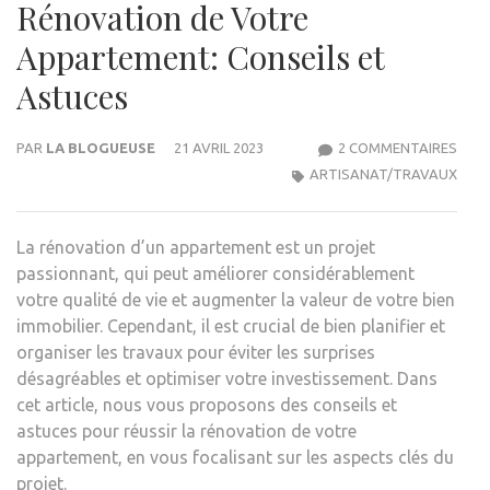
Rénovation de Votre
Appartement: Conseils et
Astuces
SUR
PAR
LA BLOGUEUSE
21 AVRIL 2023
2 COMMENTAIRES
COM
ARTISANAT/TRAVAUX
RÉUS
LA
La rénovation d’un appartement est un projet
RÉN
passionnant, qui peut améliorer considérablement
DE
votre qualité de vie et augmenter la valeur de votre bien
VOT
immobilier. Cependant, il est crucial de bien planifier et
APP
organiser les travaux pour éviter les surprises
CONS
désagréables et optimiser votre investissement. Dans
ET
cet article, nous vous proposons des conseils et
AST
astuces pour réussir la rénovation de votre
appartement, en vous focalisant sur les aspects clés du
projet.