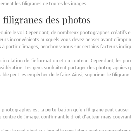
ement les filigranes de toutes les images.
 filigranes des photos
 réduire le vol. Cependant, de nombreux photographes créatifs 
ieurs inconvénients auxquels vous devez penser avant d’imprime
s
à partir d’images, penchons-nous sur certains facteurs indiqu
 circulation de l’information et du contenu. Cependant, les pho
idération. Les gens souhaitent partager des photographies qu
ible peut les empêcher de le faire. Ainsi, supprimer le filigr
 photographes est la perturbation qu’un filigrane peut causer
 centre de l’image, confirmant le droit d’auteur mais couvrant 
 c’est le seul objet sur lequel le spectateur peut se concentre