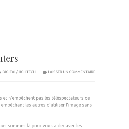
uters
COMMENT
DIGITAL/HIGHTECH
LAISSER UN COMMENTAIRE
SUPPRIMER
LE
FILIGRANE
es et n’empêchent pas les téléspectateurs de
D’UNE
n empêchant les autres d’utiliser l’image sans
PHOTO
–
TECHCOMMUTERS
Nous sommes là pour vous aider avec les