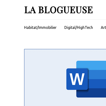
Aller
LA BLOGUEUSE
au
contenu
(Pressez
Entrée)
Habitat/Immobilier
Digital/HighTech
Ar