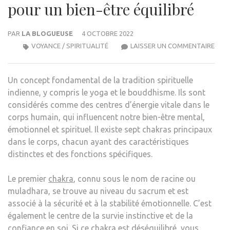
pour un bien-être équilibré
PAR
LA BLOGUEUSE
4 OCTOBRE 2022
COM
VOYANCE / SPIRITUALITÉ
LAISSER UN COMMENTAIRE
LES
CHAK
Un concept fondamental de la tradition spirituelle
CLÉS
indienne, y compris le yoga et le bouddhisme. Ils sont
POU
considérés comme des centres d’énergie vitale dans le
UN
corps humain, qui influencent notre bien-être mental,
BIEN
émotionnel et spirituel. Il existe sept chakras principaux
ÊTRE
dans le corps, chacun ayant des caractéristiques
ÉQUI
distinctes et des fonctions spécifiques.
Le premier
chakra
, connu sous le nom de racine ou
muladhara, se trouve au niveau du sacrum et est
associé à la sécurité et à la stabilité émotionnelle. C’est
également le centre de la survie instinctive et de la
confiance en soi. Si ce chakra est déséquilibré, vous