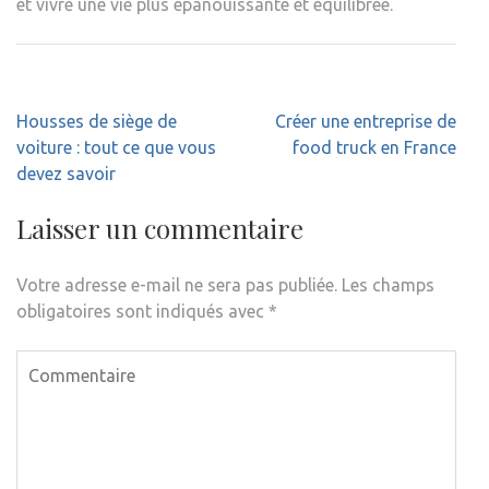
et vivre une vie plus épanouissante et équilibrée.
Navigation
Housses de siège de
Créer une entreprise de
de
voiture : tout ce que vous
food truck en France
l’article
devez savoir
Laisser un commentaire
Votre adresse e-mail ne sera pas publiée.
Les champs
obligatoires sont indiqués avec
*