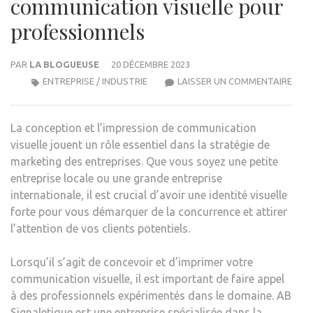
communication visuelle pour
professionnels
PAR
LA BLOGUEUSE
20 DÉCEMBRE 2023
CON
ENTREPRISE / INDUSTRIE
LAISSER UN COMMENTAIRE
ET
IMPR
La conception et l’impression de communication
DE
visuelle jouent un rôle essentiel dans la stratégie de
COM
marketing des entreprises. Que vous soyez une petite
VISU
entreprise locale ou une grande entreprise
POU
internationale, il est crucial d’avoir une identité visuelle
PROF
forte pour vous démarquer de la concurrence et attirer
l’attention de vos clients potentiels.
Lorsqu’il s’agit de concevoir et d’imprimer votre
communication visuelle, il est important de faire appel
à des professionnels expérimentés dans le domaine. AB
Signaletique est une entreprise spécialisée dans la