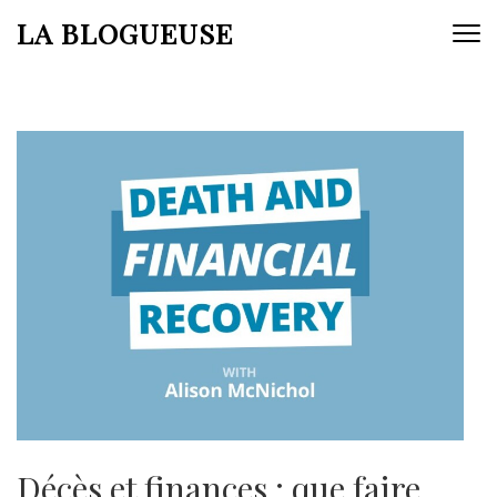
Aller
LA BLOGUEUSE
au
contenu
(Pressez
Entrée)
Décès et finances : que faire