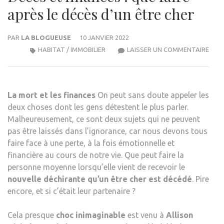
après le décès d’un être cher
PAR
LA BLOGUEUSE
10 JANVIER 2022
DÉC
HABITAT / IMMOBILIER
LAISSER UN COMMENTAIRE
ET
FINA
:
La mort et les finances
On peut sans doute appeler les
QUE
deux choses dont les gens détestent le plus parler.
FAIR
Malheureusement, ce sont deux sujets qui ne peuvent
APR
pas être laissés dans l’ignorance, car nous devons tous
LE
faire face à une perte, à la fois émotionnelle et
DÉC
financière au cours de notre vie. Que peut faire la
D’UN
personne moyenne lorsqu’elle vient de recevoir le
ÊTRE
nouvelle déchirante qu’un être cher est décédé
. Pire
CHE
encore, et si c’était leur partenaire ?
Cela presque
choc inimaginable
est venu à
Allison