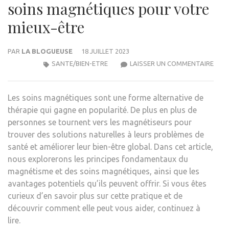
soins magnétiques pour votre
mieux-être
PAR
LA BLOGUEUSE
18 JUILLET 2023
DÉC
SANTE/BIEN-ETRE
LAISSER UN COMMENTAIRE
LES
BIEN
Les soins magnétiques sont une forme alternative de
DES
thérapie qui gagne en popularité. De plus en plus de
SOIN
personnes se tournent vers les magnétiseurs pour
MAG
trouver des solutions naturelles à leurs problèmes de
POU
santé et améliorer leur bien-être global. Dans cet article,
VOT
nous explorerons les principes fondamentaux du
MIEU
magnétisme et des soins magnétiques, ainsi que les
ÊTRE
avantages potentiels qu’ils peuvent offrir. Si vous êtes
curieux d’en savoir plus sur cette pratique et de
découvrir comment elle peut vous aider, continuez à
lire.