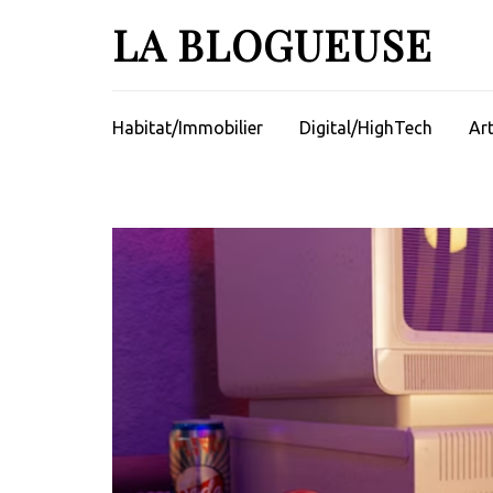
Aller
LA BLOGUEUSE
au
contenu
(Pressez
Entrée)
Habitat/Immobilier
Digital/HighTech
Ar