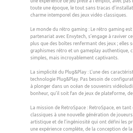
une expérience de jeu prête à l’emploi, avec pas
toute une époque, le tout sans tracas d’installa
charme intemporel des jeux vidéo classiques.
Le monde du rétro gaming : Le rétro gaming est 
partenariat avec Envytech, s’engage à raviver 
plus que des boîtes renfermant des jeux ; elles
graphismes rétro et un gameplay authentique, ch
simples, mais incroyablement captivants.
La simplicité du Plug&Play : L’une des caractéris
technologie Plug&Play. Pas besoin de configurat
à plonger dans un océan de souvenirs vidéoludi
bonheur, qu’il soit fan de jeux de plateforme, de 
La mission de RetroSpace : RetroSpace, en tant 
classiques à une nouvelle génération de joueurs
artistique et de l’ingéniosité qui ont défini le
une expérience complète, de la conception de la 