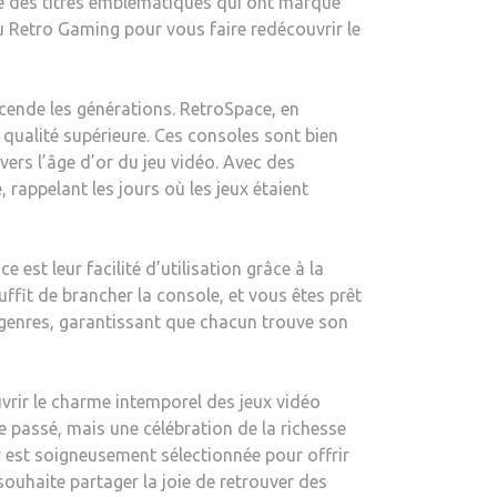
gie des titres emblématiques qui ont marqué
RÉTRO
au Retro Gaming pour vous faire redécouvrir le
GAMING
AVEC
LES
scende les générations. RetroSpace, en
CONSOLES
qualité supérieure. Ces consoles sont bien
RECALBOX
ers l’âge d’or du jeu vidéo. Avec des
PLUG&PLAY
rappelant les jours où les jeux étaient
DE
RETROSPACE
est leur facilité d’utilisation grâce à la
ffit de brancher la console, et vous êtes prêt
 genres, garantissant que chacun trouve son
uvrir le charme intemporel des jeux vidéo
 passé, mais une célébration de la richesse
ay est soigneusement sélectionnée pour offrir
souhaite partager la joie de retrouver des