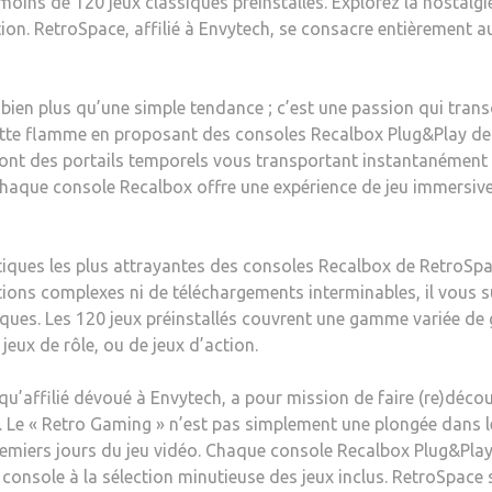
 moins de 120 jeux classiques préinstallés. Explorez la nostal
tion. RetroSpace, affilié à Envytech, se consacre entièrement 
bien plus qu’une simple tendance ; c’est une passion qui tran
cette flamme en proposant des consoles Recalbox Plug&Play de 
 sont des portails temporels vous transportant instantanément v
aque console Recalbox offre une expérience de jeu immersive, 
tiques les plus attrayantes des consoles Recalbox de RetroSpace 
ions complexes ni de téléchargements interminables, il vous su
ques. Les 120 jeux préinstallés couvrent une gamme variée de
jeux de rôle, ou de jeux d’action.
qu’affilié dévoué à Envytech, a pour mission de faire (re)déco
. Le « Retro Gaming » n’est pas simplement une plongée dans le
s premiers jours du jeu vidéo. Chaque console Recalbox Plug&Pl
console à la sélection minutieuse des jeux inclus. RetroSpace 