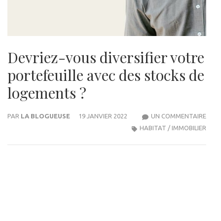
Devriez-vous diversifier votre
portefeuille avec des stocks de
logements ?
SUR
PAR
LA BLOGUEUSE
19 JANVIER 2022
UN COMMENTAIRE
DEVR
HABITAT / IMMOBILIER
VOU
DIVE
VOT
PORT
AVE
DES
STO