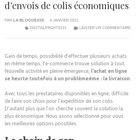
d’envois de colis économiques
PAR
LA BLOGUEUSE
6 JANVIER 2022
E-
DIGITAL/HIGHTECH
LAISSER UN COMMENTAIRE
COM
:
LES
Gain de temps, possibilité d’effectuer plusieurs achats
SOL
en même temps, l’e-commerce trouve solution à tout.
D’EN
Nouvelle activité en pleine émergence,
l’achat en ligne
DE
se heurte toutefois à
un problème
ème : la livraison
.
COLI
ÉCO
Avec tous les prestataires disponibles en ligne, difficile
de faire son choix pour l’expédition de son colis.
D’autant plus que l’on cherche souvent la solution la
plus économique. Nous avons sélectionné pour vous
les meilleures options possibles.