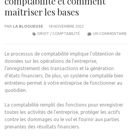
comptabilité et comment
maîtriser les bases
PAR
LA BLOGUEUSE
18 NOVEMBRE 2022
SUR
DROIT / COMPTABILITÉ
UN COMMENTAIRE
LA
DÉFI
Le processus de comptabilité implique l’obtention de
DE
données sur les opérations de l’entreprise,
LA
l’enregistrement des transactions et la génération
COMP
d’états financiers. De plus, un système comptable bien
ET
entretenu permet à votre entreprise de fonctionner au
COM
quotidien.
MAÎT
LES
La comptabilité remplit des fonctions pour enregistrer
BAS
toutes les activités de l’entreprise, protéger les actifs
contre les dommages ou le vol et fournir aux parties
prenantes des résultats financiers.