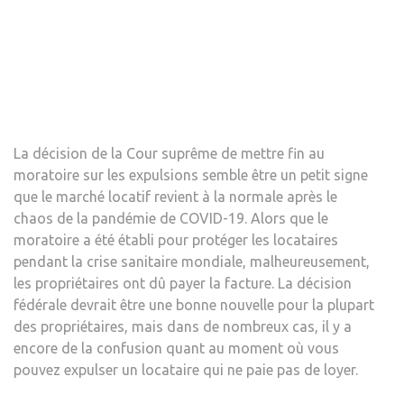
CE
N’ES
PAS
AUSS
SIMP
QU’IL
Y
La décision de la Cour suprême de mettre fin au
PARA
moratoire sur les expulsions semble être un petit signe
que le marché locatif revient à la normale après le
chaos de la pandémie de COVID-19. Alors que le
moratoire a été établi pour protéger les locataires
pendant la crise sanitaire mondiale, malheureusement,
les propriétaires ont dû payer la facture. La décision
fédérale devrait être une bonne nouvelle pour la plupart
des propriétaires, mais dans de nombreux cas, il y a
encore de la confusion quant au moment où vous
pouvez expulser un locataire qui ne paie pas de loyer.