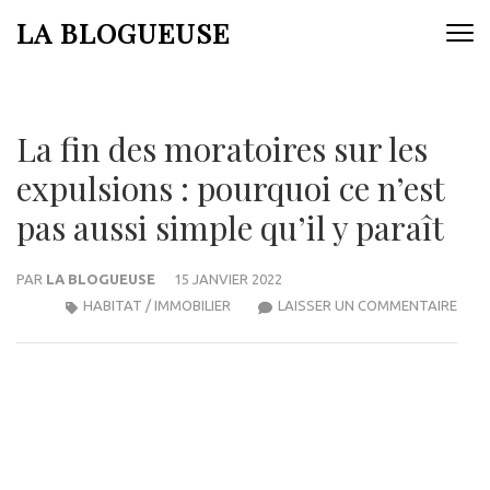
Aller
LA BLOGUEUSE
au
contenu
(Pressez
Entrée)
La fin des moratoires sur les
expulsions : pourquoi ce n’est
pas aussi simple qu’il y paraît
PAR
LA BLOGUEUSE
15 JANVIER 2022
LA
HABITAT / IMMOBILIER
LAISSER UN COMMENTAIRE
FIN
DES
MOR
SUR
LES
EXPU
POU