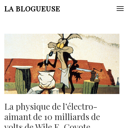
Aller
LA BLOGUEUSE
au
contenu
(Pressez
Entrée)
La physique de l’électro-
aimant de 10 milliards de
volts de Wile E. Coyote