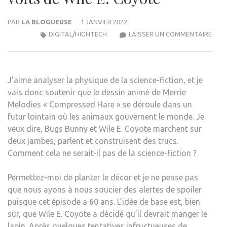
PAR
LA BLOGUEUSE
1 JANVIER 2022
LA
DIGITAL/HIGHTECH
LAISSER UN COMMENTAIRE
PHYS
DE
L’ÉL
J’aime
analyser la physique de la science-fiction, et je
AIM
vais donc soutenir que le dessin animé de Merrie
DE
Melodies « Compressed Hare » se déroule dans un
10
futur lointain où les animaux gouvernent le monde. Je
MILL
veux dire, Bugs Bunny et Wile E. Coyote marchent sur
DE
deux jambes, parlent et construisent des trucs.
VOL
Comment cela ne serait-il pas de la science-fiction ?
DE
WILE
Permettez-moi de planter le décor et je ne pense pas
E.
que nous ayons à nous soucier des alertes de spoiler
COY
puisque cet épisode a 60 ans. L’idée de base est, bien
sûr, que Wile E. Coyote a décidé qu’il devrait manger le
lapin. Après quelques tentatives infructueuses de