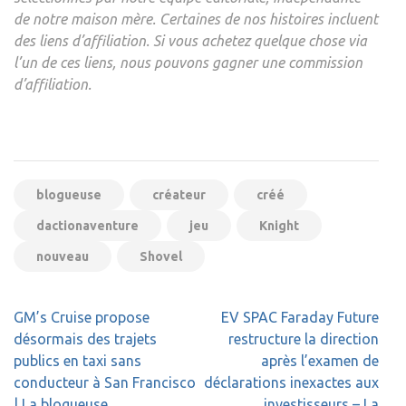
de notre maison mère. Certaines de nos histoires incluent
des liens d’affiliation. Si vous achetez quelque chose via
l’un de ces liens, nous pouvons gagner une commission
d’affiliation.
blogueuse
créateur
créé
dactionaventure
jeu
Knight
nouveau
Shovel
Navigation
GM’s Cruise propose
EV SPAC Faraday Future
de
désormais des trajets
restructure la direction
l’article
publics en taxi sans
après l’examen de
conducteur à San Francisco
déclarations inexactes aux
| La blogueuse
investisseurs – La