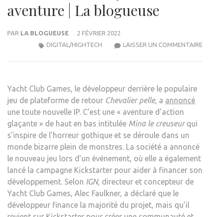
aventure | La blogueuse
PAR
LA BLOGUEUSE
2 FÉVRIER 2022
LE
DIGITAL/HIGHTECH
LAISSER UN COMMENTAIRE
CRÉ
DE
‘SHO
Yacht Club Games, le développeur derrière le populaire
KNIG
jeu de plateforme de retour
Chevalier pelle
, a
annoncé
CRÉE
une toute nouvelle IP. C’est une « aventure d’action
UN
glaçante » de haut en bas intitulée
Mina le creuseur
qui
NOU
s’inspire de l’horreur gothique et se déroule dans un
JEU
monde bizarre plein de monstres. La société a annoncé
D’AC
le nouveau jeu lors d’un événement, où elle a également
AVE
lancé la campagne Kickstarter pour aider à financer son
|
développement. Selon
IGN
, directeur et concepteur de
LA
Yacht Club Games, Alec Faulkner, a déclaré que le
BLO
développeur finance la majorité du projet, mais qu’il
revient sur Kickstarter pour créer une communauté et