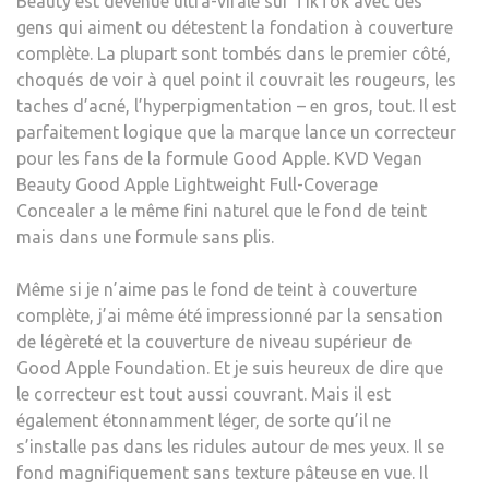
Beauty est devenue ultra-virale sur TikTok avec des
DÉS
gens qui aiment ou détestent la fondation à couverture
DISP
complète. La plupart sont tombés dans le premier côté,
DAN
choqués de voir à quel point il couvrait les rougeurs, les
UN
taches d’acné, l’hyperpigmentation – en gros, tout. Il est
COR
parfaitement logique que la marque lance un correcteur
À
pour les fans de la formule Good Apple. KVD Vegan
COU
Beauty Good Apple Lightweight Full-Coverage
COM
Concealer a le même fini naturel que le fond de teint
mais dans une formule sans plis.
Même si je n’aime pas le fond de teint à couverture
complète, j’ai même été impressionné par la sensation
de légèreté et la couverture de niveau supérieur de
Good Apple Foundation. Et je suis heureux de dire que
le correcteur est tout aussi couvrant. Mais il est
également étonnamment léger, de sorte qu’il ne
s’installe pas dans les ridules autour de mes yeux. Il se
fond magnifiquement sans texture pâteuse en vue. Il