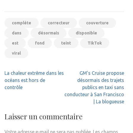
complète
correcteur
couverture
dans
désormais
disponible
est
fond
teint
TikTok
viral
Navigation
La chaleur extrême dans les
GM’s Cruise propose
de
océans est hors de
désormais des trajets
l’article
contrôle
publics en taxi sans
conducteur à San Francisco
| La blogueuse
Laisser un commentaire
Votre adresse e-mail ne sera pas publiée.
Les champs