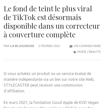
Le fond de teint le plus viral
de TikTok est désormais
disponible dans un correcteur
à couverture complète
SUR
PAR
LA BLOGUEUSE
2 FÉVRIER 2022
UN COMMENTAIRE
LE
MODE / BEAUTE
FON
DE
TEIN
Si vous achetez un produit ou un service évalué de
LE
manière indépendante via un lien sur notre site Web,
PLUS
STYLECASTER peut recevoir une commission
VIRA
d’affiliation.
DE
TIK
En mars 2021, la fondation Good Apple de KVD Vegan
EST