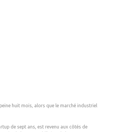
MILLIARDS
DE
DOLLARS
DE
NOUVEAUX
FINANCEMENTS
–
LA
BLOGUEUSE
 peine huit mois, alors que le marché industriel
rtup de sept ans, est revenu aux côtés de