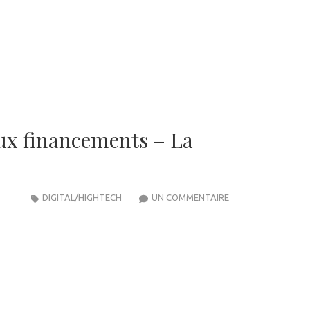
aux financements – La
SUR
DIGITAL/HIGHTECH
UN COMMENTAIRE
LE
MOGLIX
INDIEN
ÉVALUÉ
À
2,5