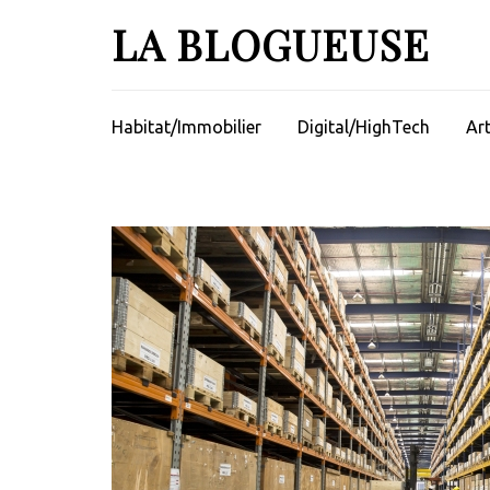
Aller
LA BLOGUEUSE
au
contenu
(Pressez
Entrée)
Habitat/Immobilier
Digital/HighTech
Ar