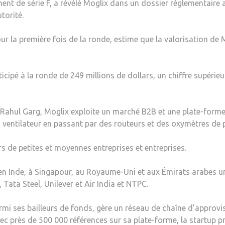
ment de série F, a révélé Moglix dans un dossier réglementaire 
torité.
 la première fois de la ronde, estime que la valorisation de M
ipé à la ronde de 249 millions de dollars, un chiffre supérieu
ISB Rahul Garg, Moglix exploite un marché B2B et une plate-for
 ventilateur en passant par des routeurs et des oxymètres de 
rs de petites et moyennes entreprises et entreprises.
on en Inde, à Singapour, au Royaume-Uni et aux Émirats arabes u
Tata Steel, Unilever et Air India et NTPC.
rmi ses bailleurs de fonds, gère un réseau de chaîne d’approv
vec près de 500 000 références sur sa plate-forme, la startup p