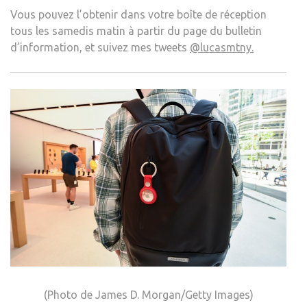
Vous pouvez l’obtenir dans votre boîte de réception
tous les samedis matin à partir du
page du bulletin
d’information
, et suivez mes tweets
@lucasmtny.
(Photo de James D. Morgan/Getty Images)