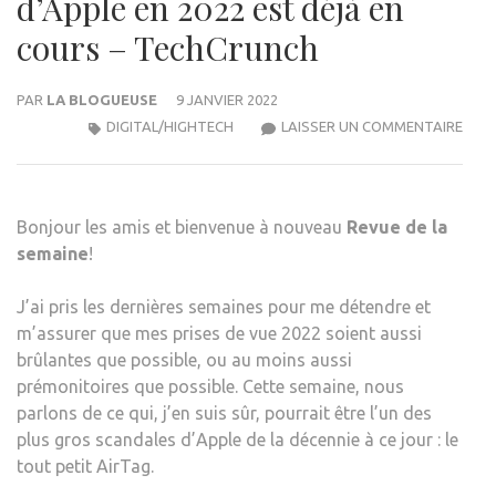
d’Apple en 2022 est déjà en
cours – TechCrunch
PAR
LA BLOGUEUSE
9 JANVIER 2022
LE
DIGITAL/HIGHTECH
LAISSER UN COMMENTAIRE
PLUS
GRA
SCA
Bonjour les amis et bienvenue à nouveau
Revue de la
D’AP
semaine
!
EN
2022
J’ai pris les dernières semaines pour me détendre et
EST
m’assurer que mes prises de vue 2022 soient aussi
DÉJÀ
brûlantes que possible, ou au moins aussi
EN
prémonitoires que possible. Cette semaine, nous
COU
parlons de ce qui, j’en suis sûr, pourrait être l’un des
–
plus gros scandales d’Apple de la décennie à ce jour : le
TEC
tout petit AirTag.