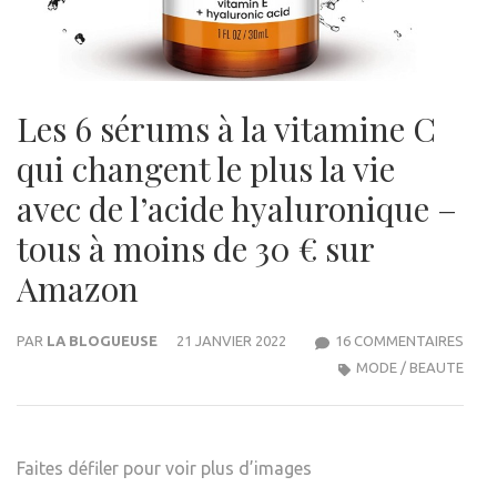
Les 6 sérums à la vitamine C
qui changent le plus la vie
avec de l’acide hyaluronique –
tous à moins de 30 € sur
Amazon
SUR
PAR
LA BLOGUEUSE
21 JANVIER 2022
16 COMMENTAIRES
LES
MODE / BEAUTE
6
SÉR
À
Faites défiler pour voir plus d’images
LA