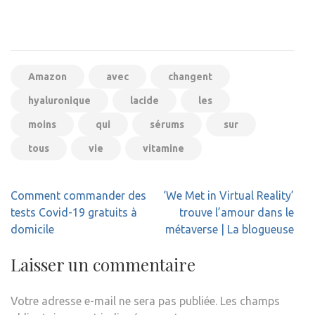
Amazon
avec
changent
hyaluronique
lacide
les
moins
qui
sérums
sur
tous
vie
vitamine
Navigation
Comment commander des
‘We Met in Virtual Reality’
de
tests Covid-19 gratuits à
trouve l’amour dans le
l’article
domicile
métaverse | La blogueuse
Laisser un commentaire
Votre adresse e-mail ne sera pas publiée.
Les champs