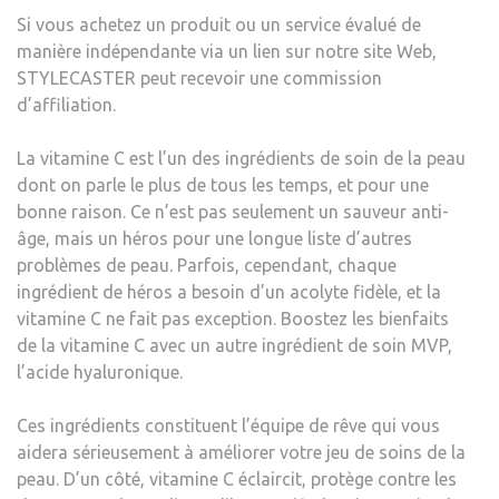
VITA
Si vous achetez un produit ou un service évalué de
C
manière indépendante via un lien sur notre site Web,
QUI
STYLECASTER peut recevoir une commission
CHA
d’affiliation.
LE
PLUS
La vitamine C est
l’un des ingrédients de soin de la peau
LA
dont on parle le plus de tous les temps
, et pour une
VIE
bonne raison. Ce n’est pas seulement un sauveur anti-
AVE
âge, mais un héros pour une longue liste d’autres
DE
problèmes de peau. Parfois, cependant, chaque
L’ACI
ingrédient de héros a besoin d’un acolyte fidèle, et la
HYA
vitamine C ne fait pas exception. Boostez les bienfaits
–
de la vitamine C avec un autre ingrédient de soin MVP,
TOU
l’acide hyaluronique.
À
MOI
Ces ingrédients constituent l’équipe de rêve qui vous
DE
aidera sérieusement à améliorer votre jeu de soins de la
30
peau. D’un côté,
vitamine C
éclaircit, protège contre les
€