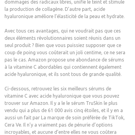
dommages des radicaux libres, unifie le teint et stimule
SUR
la production de collagène. D’autre part,
acide
AMA
hyaluronique
améliore l’élasticité de la peau et hydrate.
Avec tous ces avantages, qui ne voudrait pas que ces
deux éléments révolutionnaires soient réunis dans un
seul produit ? Bien que vous puissiez supposer que ce
coup de poing vous coûterait un joli centime, ce ne sera
pas le cas. Amazon propose une abondance de
sérums
à la vitamine C abordables
qui contiennent également
acide hyaluronique
, et ils sont tous de grande qualité.
Ci-dessous, retrouvez les six meilleurs sérums de
vitamine C avec acide hyaluronique que vous pouvez
trouver sur Amazon. Il y a le
le sérum TruSkin le plus
vendu
qui a plus de 61 000 avis cinq étoiles, et il y en a
aussi un fait par
La marque de soin préférée de TikTok
,
Cera Ve. Il n’y a vraiment pas de pénurie d’options
incroyables, et aucune d’entre elles ne vous coûtera