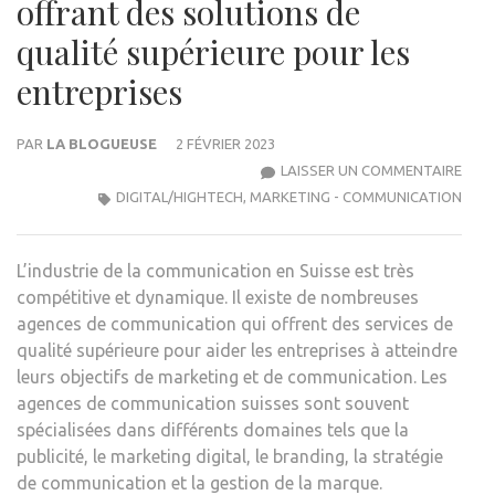
offrant des solutions de
qualité supérieure pour les
entreprises
PAR
LA BLOGUEUSE
2 FÉVRIER 2023
LES
LAISSER UN COMMENTAIRE
AGE
DIGITAL/HIGHTECH
,
MARKETING - COMMUNICATION
DE
COM
L’industrie de la communication en Suisse est très
EN
compétitive et dynamique. Il existe de nombreuses
SUIS
agences de communication qui offrent des services de
:
qualité supérieure pour aider les entreprises à atteindre
OFF
leurs objectifs de marketing et de communication. Les
DES
agences de communication suisses sont souvent
SOL
spécialisées dans différents domaines tels que la
DE
publicité, le marketing digital, le branding, la stratégie
QUAL
de communication et la gestion de la marque.
SUPÉ