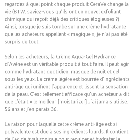
regardez à quel point chaque produit CeraVe change la
HYD
vie (BTW, saviez-vous qu’ils ont un nouvel exfoliant
ANTI
chimique qui reçoit déjà des critiques élogieuses ?).
ÂGE :
Ainsi, lorsque je suis tombé sur une crème hydratante
« 56
que les acheteurs appellent « magique », je n’ai pas été
ET
surpris du tout.
J’AI
L’AIR
Selon les acheteurs, la Crème Aqua-Gel Hydrance
36 »
d’Avène est un véritable produit à tout faire. Il peut agir
comme hydratant quotidien, masque de nuit et gel
sous les yeux. La crème légère est bourrée d’ingrédients
anti-âge qui unifient l’apparence et lissent la sensation
de la peau. C’est tellement efficace qu’un acheteur a dit
que c’était « le meilleur [moisturizer] J’ai jamais utilisé.
56 ans et j’en parais 36.
La raison pour laquelle cette crème anti-âge est si
polyvalente est due à ses ingrédients lourds. Il contient
de l’acide hyaluronique pour repulper et hydrater la