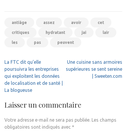
antiâge
assez
avoir
cet
critiques
hydratant
jai
lair
les
pas
peuvent
Navigation
La FTC dit qu’elle
Une cuisine sans armoires
de
poursuivra les entreprises
supérieures se sent sereine
l’article
qui exploitent les données
| Sweeten.com
de localisation et de santé |
La blogueuse
Laisser un commentaire
Votre adresse e-mail ne sera pas publiée.
Les champs
obligatoires sont indiqués avec
*