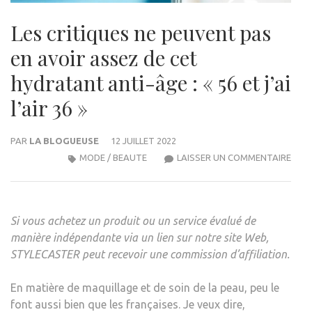
Les critiques ne peuvent pas
en avoir assez de cet
hydratant anti-âge : « 56 et j’ai
l’air 36 »
PAR
LA BLOGUEUSE
12 JUILLET 2022
LES
MODE / BEAUTE
LAISSER UN COMMENTAIRE
CRIT
NE
PEU
Si vous achetez un produit ou un service évalué de
PAS
manière indépendante via un lien sur notre site Web,
EN
STYLECASTER peut recevoir une commission d’affiliation.
AVOI
ASS
En matière de maquillage et de soin de la peau, peu le
DE
font aussi bien que les françaises. Je veux dire,
CET