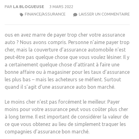
PAR
LA BLOGUEUSE
3 MARS 2022
LES
FINANCE/ASSURANCE
LAISSER UN COMMENTAIRE
MEIL
ASS
ous en avez marre de payer trop cher votre assurance
AUT
auto ? Nous avons compris. Personne n’aime payer trop
PAS
cher, mais la couverture d’assurance automobile n’est
CHÈ
peut-être pas quelque chose que vous voulez lésiner. Il y
￼
a certainement quelque chose d’attirant à faire une
bonne affaire ou à magasiner pour les taux d’assurance
les plus bas – mais les acheteurs se méfient. Surtout
quand il s’agit d’une assurance auto bon marché.
Le moins cher n’est pas forcément le meilleur. Payer
moins pour votre assurance peut vous coûter plus cher
à long terme. Il est important de considérer la valeur de
ce que vous obtenez au lieu de simplement traquer les
compagnies d’assurance bon marché.