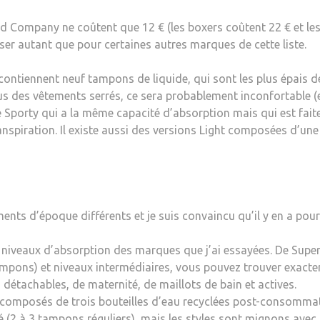
Company ne coûtent que 12 € (les boxers coûtent 22 € et les S
er autant que pour certaines autres marques de cette liste.
contiennent neuf tampons de liquide, qui sont les plus épais de 
us des vêtements serrés, ce sera probablement inconfortable (e
e Sporty qui a la même capacité d’absorption mais qui est faite
anspiration. Il existe aussi des versions Light composées d’u
nts d’époque différents et je suis convaincu qu’il y en a pour
de niveaux d’absorption des marques que j’ai essayées. De Sup
ampons) et niveaux intermédiaires, vous pouvez trouver exac
 détachables, de maternité, de maillots de bain et actives.
omposés de trois bouteilles d’eau recyclées post-consommatio
vé (2 à 3 tampons réguliers), mais les styles sont mignons avec 