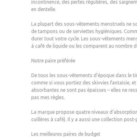
incontinence, des pertes régulières, des saigne
en dentelle.
La plupart des sous-vêtements menstruels ne so
de tampons ou de serviettes hygiéniques. Comme
durer tout votre cycle. Les sous-vêtements mens
à café de liquide ou les comparent au nombre de
Notre paire préférée
De tous les sous-vêtements d’époque dans le tir
comme si vous portiez des skivvies fantaisie, et 
absorbantes ne sont pas épaisses – elles ne res
pas mes règles.
La marque propose quatre niveaux d’absorption : Lé
cuillères à café). Il y a aussi une collection pos
Les meilleures paires de budget