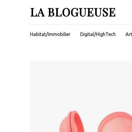
Aller
LA BLOGUEUSE
au
contenu
(Pressez
Entrée)
Habitat/Immobilier
Digital/HighTech
Ar