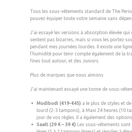
Tous les sous-vêtements standard de The Period 
pouvez équiper toute votre semaine sans dépens
J’ai essayé les versions à absorption élevée qui 
sentent pas bizarres, mais si vous les portez so
pendant mes journées lourdes. Il existe une lign
l’humidité pour tenir compte également de la tr
fines tout autour, et des Juniors.
Plus de marques que nous aimons
J’ai maintenant essayé une tonne de sous-vêteme
Modibodi (€19-€45)
a le plus de styles et 
lourd (2-3 tampons), à Maxi 24 heures (10 t
jour de vos règles. Il a également des options
Saalt (29 € – 39 €)
Les sous-vêtements sont c
léger (1 à 2 tampons légers) et régulier à éle