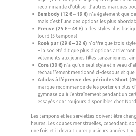
recommande d’utiliser d’autres marques pour
Bambody (12 € – 19 €)
n’a également que deu
mais c’est l’une des options les plus abordab
Preuve (25 € – 43 €)
a des styles plus basiq
lourd (5 tampons).
Rosé pur (29 € – 32 €)
n’offre que trois styl
– la société dit que plus d’options arrivero
vêtements aux jeunes filles tanzaniennes, ai
Cora (30 €)
n’a qu’un seul style et niveau d’
réchauffement mentionné ci-dessous et que 
Adidas à l’épreuve des périodes
Short (45
marque recommande de les porter en plus d’u
gymnase ou à l’entraînement pendant un certa
essayés sont toujours disponibles chez Nords
Les tampons et les serviettes doivent être chan
heures. Les coupes menstruelles, cependant, sont
une fois et il devrait durer plusieurs années. Il