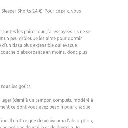
leeper Shorts 24 €). Pour ce prix, vous
toutes les paires que j’ai essayées. Ils ne se
t un peu drôle). Je les aime pour dormir
 d’un tissu plus extensible qui évacue
ne couche d’absorbance en moins, donc plus
 tous les goûts.
er léger (demi à un tampon complet), modéré à
tement ce dont vous avez besoin pour chaque
n. Il n’offre que deux niveaux d’absorption,
des options de maille et de dentelle. Je