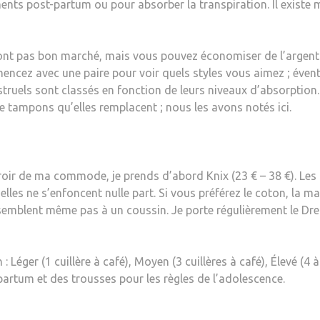
ments post-partum ou pour absorber la transpiration. Il existe
nt pas bon marché, mais vous pouvez économiser de l’argent 
ncez avec une paire pour voir quels styles vous aimez ; éven
truels sont classés en fonction de leurs niveaux d’absorption.
 tampons qu’elles remplacent ; nous les avons notés ici.
oir de ma commode, je prends d’abord Knix (23 € – 38 €). Les p
elles ne s’enfoncent nulle part. Si vous préférez le coton, la m
semblent même pas à un coussin. Je porte régulièrement le Drea
ger (1 cuillère à café), Moyen (3 cuillères à café), Élevé (4 à 6
t-partum et des trousses pour les règles de l’adolescence.