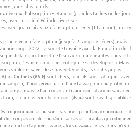
 vos jours plus lourds.
x niveaux d’absorption – étanche (pour les taches ou les jour
les, avec la société Période ci-dessus.
ues avec quatre niveaux d’absorption : léger (1 tampon), modé
es et un niveau d’absorption (jusqu’à 2 tampons légers), mais 
nt au printemps 2022. La société travaille avec la Fondation d
nsi que de la nourriture et de l’eau aux communautés dans le b
absorption, j’espère donc que l’entreprise se développera. Mai
vous voulez essayer des sous-vêtements, ils sont sympas.
 €)
et
Collants (65 €)
sont chers, mais ils sont fabriqués ave
n tampon, d’une serviette ou d’une tasse pour une protection 
in temps, mais je l’ai trouvé suffisamment absorbé sans rien d’
trom, du moins pour le moment (ils ne sont pas disponibles su
gés fréquemment et ne sont pas bons pour l’environnement – ils
 des coupes en silicone réutilisables et durables qui retiennen
 y a une courbe d’apprentissage, alors essayez-le les jours où v