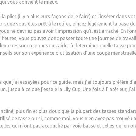
qui vous convient le mieux.
la plier (il y a plusieurs façons de le faire) et l’insérer dans 
orsque vous êtes prêt à le retirer, pincez légèrement la base du
ous ne devriez pas avoir l’impression qu’il est arraché. En fon
 heures, vous pouvez donc passer toute une journée de travail 
lente ressource pour vous aider à déterminer quelle tasse pour
eils sur son expérience d’utilisation d’une coupe menstruelle
s que j’ai essayées pour ce guide, mais j’ai toujours préféré d’a
n, jusqu’à ce que j’essaie la Lily Cup. Une fois à l’intérieur, j’a
t incliné, plus fin et plus doux que la plupart des tasses standar
 utilisé de tasse ou si, comme moi, vous n’en avez pas trouvé 
 celles qui n’ont pas accouché par voie basse et celles qui en o