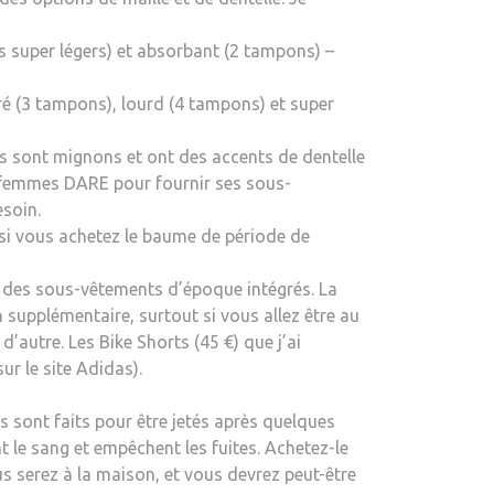
s super légers) et absorbant (2 tampons) –
ré (3 tampons), lourd (4 tampons) et super
ils sont mignons et ont des accents de dentelle
es femmes DARE pour fournir ses sous-
esoin.
s si vous achetez le baume de période de
c des sous-vêtements d’époque intégrés. La
supplémentaire, surtout si vous allez être au
autre. Les Bike Shorts (45 €) que j’ai
r le site Adidas).
 sont faits pour être jetés après quelques
t le sang et empêchent les fuites. Achetez-le
ous serez à la maison, et vous devrez peut-être