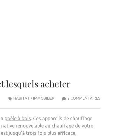
t lesquels acheter
SUR
HABITAT / IMMOBILIER
2 COMMENTAIRES
POÊLES
À
on
poêle à bois
. Ces appareils de chauffage
BOIS
rnative renouvelable au chauffage de votre
MODERNES
t jusqu’à trois fois plus efficace,
: