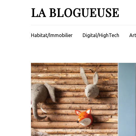
Aller
LA BLOGUEUSE
au
contenu
(Pressez
Entrée)
Habitat/Immobilier
Digital/HighTech
Ar