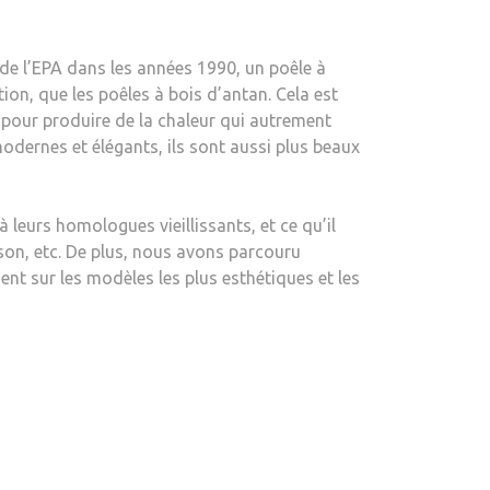
UN
GUIDE
de l’EPA dans les années 1990, un poêle à
SUR
ion, que les poêles à bois d’antan. Cela est
LEUR
 pour produire de la chaleur qui autrement
FONCTIONNEMENT
odernes et élégants, ils sont aussi plus beaux
ET
LESQUELS
ACHETER
leurs homologues vieillissants, et ce qu’il
son, etc. De plus, nous avons parcouru
nt sur les modèles les plus esthétiques et les