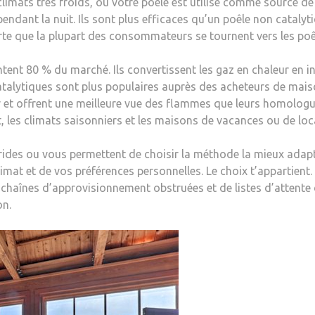
limats très froids, où votre poêle est utilisé comme source de
ndant la nuit. Ils sont plus efficaces qu’un poêle non catalyt
orte que la plupart des consommateurs se tournent vers les poê
ntent 80 % du marché. Ils convertissent les gaz en chaleur en i
atalytiques sont plus populaires auprès des acheteurs de maiso
er et offrent une meilleure vue des flammes que leurs homologu
, les climats saisonniers et les maisons de vacances ou de loc
ides ou vous permettent de choisir la méthode la mieux adapté
mat et de vos préférences personnelles. Le choix t’appartient. E
e chaînes d’approvisionnement obstruées et de listes d’attente 
on.