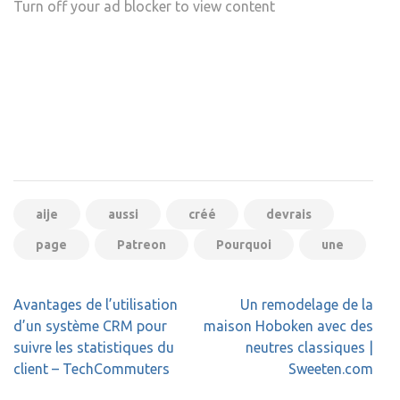
Turn off your ad blocker to view content
aije
aussi
créé
devrais
page
Patreon
Pourquoi
une
Navigation
Avantages de l’utilisation
Un remodelage de la
de
d’un système CRM pour
maison Hoboken avec des
l’article
suivre les statistiques du
neutres classiques |
client – TechCommuters
Sweeten.com