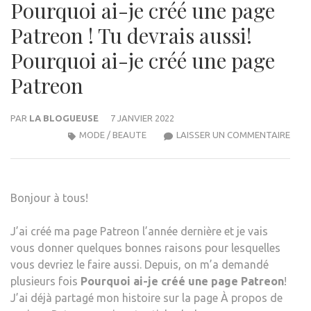
Pourquoi ai-je créé une page
Patreon ! Tu devrais aussi!
Pourquoi ai-je créé une page
Patreon
PAR
LA BLOGUEUSE
7 JANVIER 2022
POU
MODE / BEAUTE
LAISSER UN COMMENTAIRE
AI-
JE
CRÉÉ
Bonjour à tous!
UNE
PAG
J’ai créé ma page Patreon l’année dernière et je vais
PATR
vous donner quelques bonnes raisons pour lesquelles
TU
vous devriez le faire aussi. Depuis, on m’a demandé
DEVR
plusieurs fois
Pourquoi ai-je créé une page Patreon
!
AUSS
J’ai déjà partagé mon histoire sur la page À propos de
POU