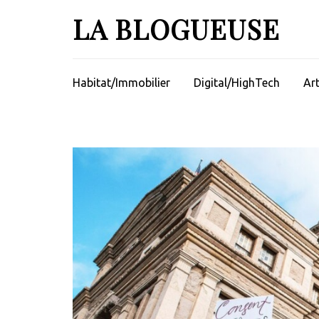
Aller
LA BLOGUEUSE
au
contenu
(Pressez
Entrée)
Habitat/Immobilier
Digital/HighTech
Ar