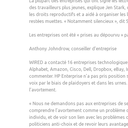
La plupart des entreprises qui ont signé les let
des travailleurs plus jeunes, explique Jen Stark, 
les droits reproductifs et a aidé à organiser le
restées muettes. « Notamment silencieux », dit S
Les entreprises ont été « prises au dépourvu » pa
Anthony Johndrow, conseiller d’entreprise
WIRED a contacté 16 entreprises technologiques 
Alphabet, Amazon, Cisco, Dell, Dropbox, eBay, I
commenter. HP Enterprise n’a pas pris position s
voix par le biais de plaidoyers et dans les urne
l’avortement.
« Nous ne demandons pas aux entreprises de se 
comprendre l’avortement comme un problème de ma
individu, et de voir son lien avec les problèmes
politiciens anti-choix et de revoir leurs avantag