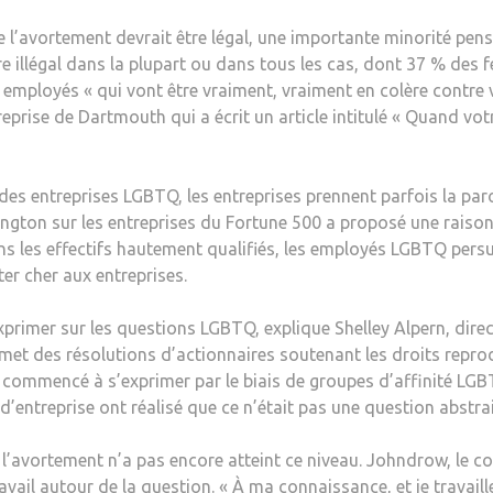
 l’avortement devrait être légal, une importante minorité pens
 illégal dans la plupart ou dans tous les cas, dont 37 % des f
employés « qui vont être vraiment, vraiment en colère contre v
rise de Dartmouth qui a écrit un article intitulé « Quand votr
s entreprises LGBTQ, les entreprises prennent parfois la paro
ngton sur les entreprises du Fortune 500 a proposé une raison
s les effectifs hautement qualifiés, les employés LGBTQ persu
er cher aux entreprises.
’exprimer sur les questions LGBTQ, explique Shelley Alpern, dir
et des résolutions d’actionnaires soutenant les droits reprodu
 commencé à s’exprimer par le biais de groupes d’affinité LGBTQ
’entreprise ont réalisé que ce n’était pas une question abstrait
’avortement n’a pas encore atteint ce niveau. Johndrow, le con
vail autour de la question. « À ma connaissance, et je travaill