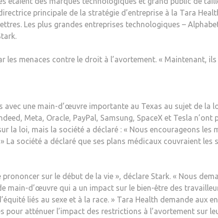
tres étaient des marques technologiques et grand public de tail
directrice principale de la stratégie d’entreprise à la Tara Hea
s lettres. Les plus grandes entreprises technologiques – Alpha
tark.
r les menaces contre le droit à l’avortement. « Maintenant, ils
avec une main-d’œuvre importante au Texas au sujet de la loi 
ndeed, Meta, Oracle, PayPal, Samsung, SpaceX et Tesla n’ont p
ur la loi, mais la société a déclaré : « Nous encourageons les
s. » La société a déclaré que ses plans médicaux couvraient les
prononcer sur le début de la vie », déclare Stark. « Nous de
in-d’œuvre qui a un impact sur le bien-être des travailleurs 
 d’équité liés au sexe et à la race. » Tara Health demande aux e
es pour atténuer l’impact des restrictions à l’avortement sur leu