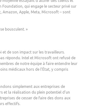
le moyenne essayant d’attirer des clients et
TECHNOLOGIQUES
lth Foundation, qui engage le secteur privé sur
SONT
bet, Amazon, Apple, Meta, Microsoft – sont
RESTÉES
SILENCIEUSES
SUR
 se bousculent. »
LA
LOI
SUR
L’AVORTEMENT
et de son impact sur les travailleurs.
AU
as répondu. Intel et Microsoft ont refusé de
TEXAS
 membres de notre équipe à faire entendre leur
 soins médicaux hors de l’État, y compris
mandons simplement aux entreprises de
et la réalisation du plein potentiel d’un
ntreprises de cesser de faire des dons aux
rs effectifs.