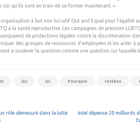
s sûr qu’ils sont en train de se former maintenant. »
 l’organisation à but non lucratif Out and Equal pour l’égalité a
GBTQ à la santé reproductive. Les campagnes de pression LGBTQ 
quaient de protections légales contre la discrimination dans 
oquer des groupes de ressources d’employées et les aider à pl
ent à soulever la question comme une question sur laquelle le
nt
les
loi
Pourquoi
restées
un rôle démesuré dans la lutte
Intel dépense 20 milliards 
e
f