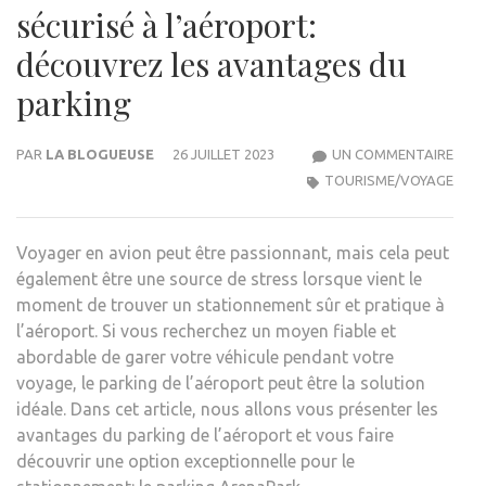
sécurisé à l’aéroport:
découvrez les avantages du
parking
SUR
PAR
LA BLOGUEUSE
26 JUILLET 2023
UN COMMENTAIRE
STA
TOURISME/VOYAGE
FACI
ET
Voyager en avion peut être passionnant, mais cela peut
SÉCU
également être une source de stress lorsque vient le
À
moment de trouver un stationnement sûr et pratique à
L’AÉ
l’aéroport. Si vous recherchez un moyen fiable et
DÉC
abordable de garer votre véhicule pendant votre
LES
voyage, le parking de l’aéroport peut être la solution
AVA
idéale. Dans cet article, nous allons vous présenter les
DU
avantages du parking de l’aéroport et vous faire
PARK
découvrir une option exceptionnelle pour le