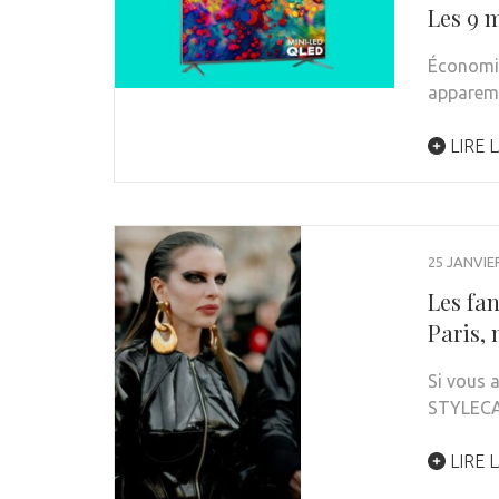
Les 9 m
Économis
apparem
LIRE L
25 JANVIE
Les fa
Paris, 
Si vous 
STYLEC
LIRE L