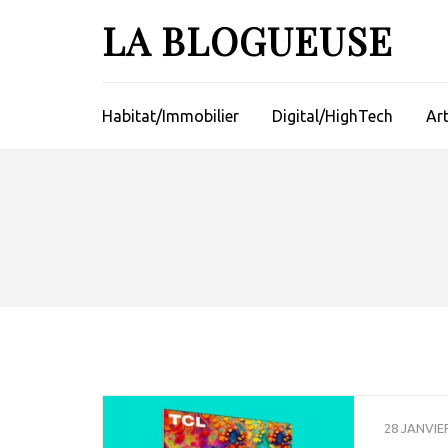
Aller
LA BLOGUEUSE
au
contenu
(Pressez
Entrée)
Habitat/Immobilier
Digital/HighTech
Ar
28 JANVIE