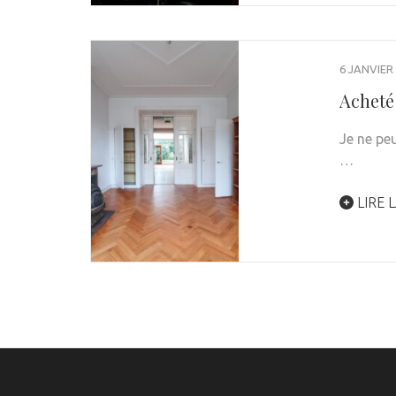
6 JANVIER
Acheté
Je ne pe
…
LIRE L