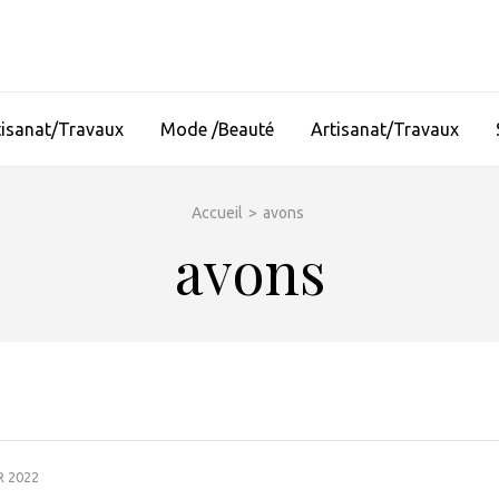
tisanat/Travaux
Mode /Beauté
Artisanat/Travaux
Accueil
>
avons
avons
R 2022