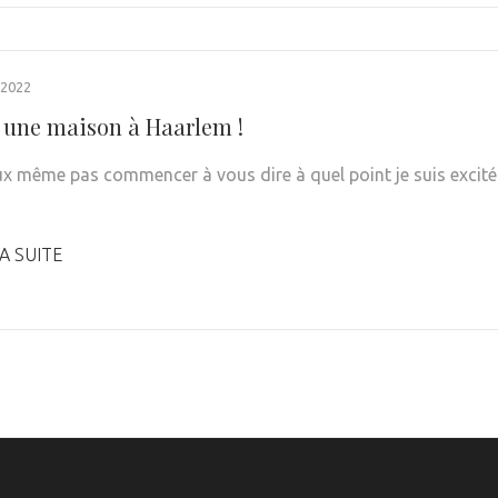
 2022
 une maison à Haarlem !
ux même pas commencer à vous dire à quel point je suis excité 
A SUITE