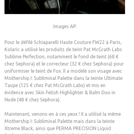
Images AP.
Pour le défilé Schiaparelli Haute Couture FW22 à Paris,
Kolaric a utilisé les produits de teint Pat McGrath Labs
Sublime Perfection, notamment le fond de teint (68 €
chez Sephora) et le correcteur (32 € chez Sephora) pour
uniformiser le teint de Fox. Il a modelé son visage avec
Mothership I: Subliminal Palette dans la teinte Ultimate
Taupe (125 € chez Pat McGrath Labs) et mis en
évidence avec Skin Fetish Highlighter & Balm Duo in
Nude (48 € chez Sephora).
Maintenant, venons-en à ces yeux ! Il a utilisé la même
Mothership I: Subliminal Palette mais dans la teinte
Xtreme Black, ainsi que PERMA PRECISION Liquid