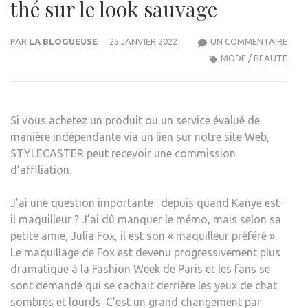
thé sur le look sauvage
SUR
PAR
LA BLOGUEUSE
25 JANVIER 2022
UN COMMENTAIRE
LES
MODE / BEAUTE
FAN
PEN
QUE
Si vous achetez un produit ou un service évalué de
KAN
manière indépendante via un lien sur notre site Web,
A
STYLECASTER peut recevoir une commission
FAIT
d’affiliation.
LE
MAQ
J’ai une question importante : depuis quand Kanye est-
DE
il maquilleur ? J’ai dû manquer le mémo, mais selon sa
JULI
petite amie, Julia Fox, il est son « maquilleur préféré ».
FOX
Le maquillage de Fox est devenu progressivement plus
POU
dramatique à la Fashion Week de Paris et les fans se
LA
sont demandé qui se cachait derrière les yeux de chat
FASH
sombres et lourds. C’est un grand changement par
WEE