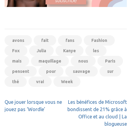
avons
fait
fans
Fashion
Fox
Julia
Kanye
les
mais
maquillage
nous
Paris
pensent
pour
sauvage
sur
thé
vrai
Week
Navigation
Que jouer lorsque vous ne
Les bénéfices de Microsoft
de
jouez pas ‘Wordle’
bondissent de 21% grâce à
l’article
Office et au cloud | La
blogueuse