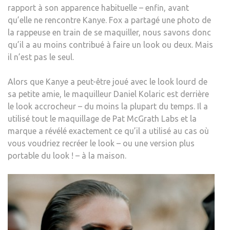
rapport à son apparence habituelle – enfin, avant
DE
qu’elle ne rencontre Kanye. Fox a partagé une photo de
PARI
la rappeuse en train de se maquiller, nous savons donc
MAIS
qu’il a au moins contribué à faire un look ou deux. Mais
NOU
il n’est pas le seul.
AVO
LE
Alors que Kanye a peut-être joué avec le look lourd de
VRAI
sa petite amie, le maquilleur Daniel Kolaric est derrière
THÉ
le look accrocheur – du moins la plupart du temps. Il a
SUR
utilisé tout le maquillage de Pat McGrath Labs et la
LE
marque a révélé exactement ce qu’il a utilisé au cas où
LOO
vous voudriez recréer le look – ou une version plus
SAU
portable du look ! – à la maison.