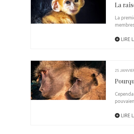
La rai
La premi
membre
LIRE L
25 JANVIE
Pourqu
Cependan
pouvaien
LIRE L