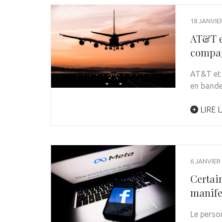
18 JANVIE
AT&T e
compag
AT&T et 
en bande
LIRE L
6 JANVIER
Certai
manife
Le perso