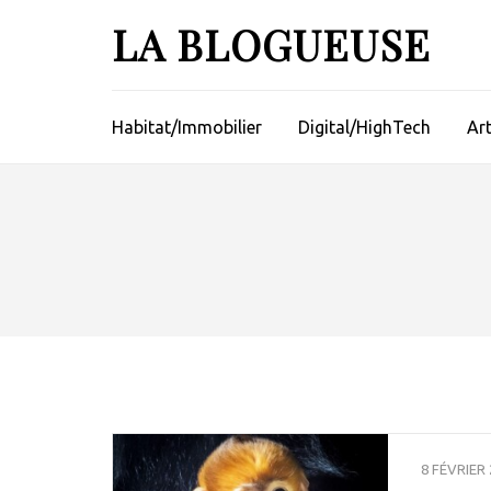
Aller
LA BLOGUEUSE
au
contenu
(Pressez
Entrée)
Habitat/Immobilier
Digital/HighTech
Ar
8 FÉVRIER