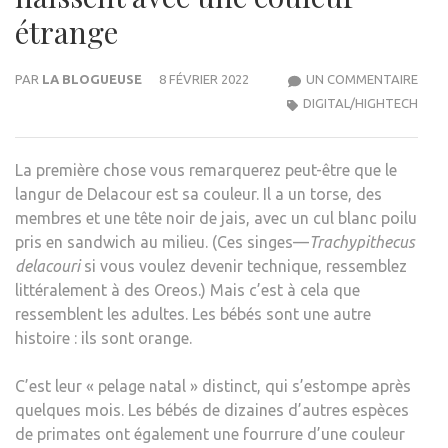
étrange
SUR
PAR
LA BLOGUEUSE
8 FÉVRIER 2022
UN COMMENTAIRE
LA
DIGITAL/HIGHTECH
RAI
BRU
La première chose
vous remarquerez peut-être que le
POU
langur de Delacour est sa couleur. Il a un torse, des
LAQU
membres et une tête noir de jais, avec un cul blanc poilu
CERT
pris en sandwich au milieu. (Ces singes—
Trachypithecus
PRIM
delacouri
si vous voulez devenir technique, ressemblez
NAIS
littéralement à des Oreos.) Mais c’est à cela que
AVE
ressemblent les adultes. Les bébés sont une autre
UNE
histoire : ils sont orange.
COU
ÉTR
C’est leur « pelage natal » distinct, qui s’estompe après
quelques mois. Les bébés de dizaines d’autres espèces
de primates ont également une fourrure d’une couleur