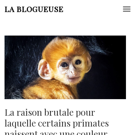
Aller
LA BLOGUEUSE
au
contenu
(Pressez
Entrée)
La raison brutale pour
laquelle certains primates
naissent avec une couleur