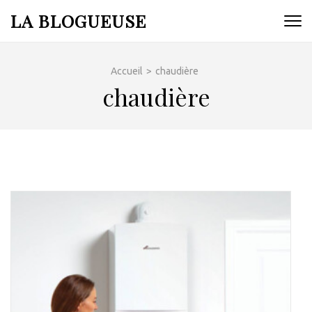
Aller
LA BLOGUEUSE
au
contenu
(Pressez
Accueil
>
chaudière
Entrée)
chaudière