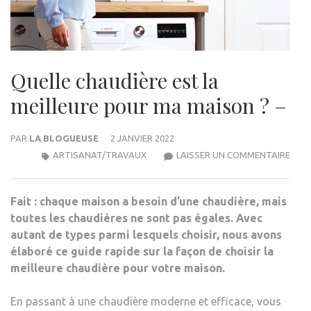
Quelle chaudière est la
meilleure pour ma maison ? –
PAR
LA BLOGUEUSE
2 JANVIER 2022
QUEL
ARTISANAT/TRAVAUX
LAISSER UN COMMENTAIRE
CHAU
EST
Fait : chaque maison a besoin d’une chaudière, mais
LA
toutes les chaudières ne sont pas égales. Avec
MEIL
autant de types parmi lesquels choisir, nous avons
POU
élaboré ce guide rapide sur la façon de choisir la
MA
meilleure chaudière pour votre maison.
MAI
?
En passant à une chaudière moderne et efficace, vous
–