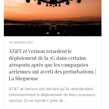
18 JANVIER 2022
AT&T et Verizon retardent le
déploiement de la 5G dans certains
aéroports après que les compagnies
aériennes ont averti des perturbations |
La blogueuse
AT&T et Verizon ont déclaré qu’ils retarderaient
volontairement le déploiement de leurs nouveaux
services 5G en bande C près de …