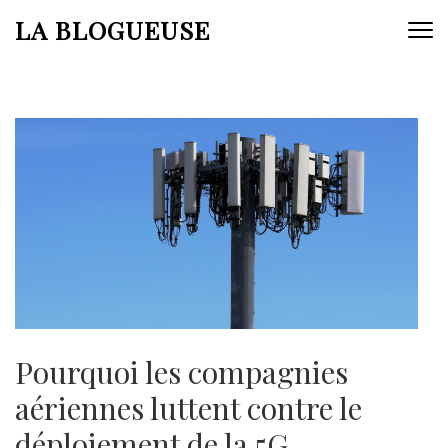
Aller
LA BLOGUEUSE
au
contenu
(Pressez
Entrée)
Pourquoi les compagnies
aériennes luttent contre le
déploiement de la 5G