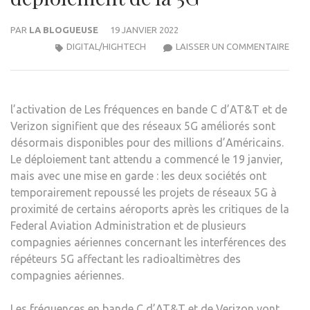
PAR
LA BLOGUEUSE
19 JANVIER 2022
POU
DIGITAL/HIGHTECH
LAISSER UN COMMENTAIRE
LES
COM
AÉRI
l’activation de
Les fréquences en bande C d’AT&T et de
LUT
Verizon signifient que des réseaux 5G améliorés sont
CON
désormais disponibles pour des millions d’Américains.
LE
Le déploiement tant attendu a commencé le 19 janvier,
DÉPL
mais avec une mise en garde : les deux sociétés ont
DE
temporairement repoussé les projets de réseaux 5G à
LA
proximité de certains aéroports après les critiques de la
5G
Federal Aviation Administration et de plusieurs
compagnies aériennes concernant les interférences des
répéteurs 5G affectant les radioaltimètres des
compagnies aériennes.
Les fréquences en bande C d’AT&T et de Verizon vont