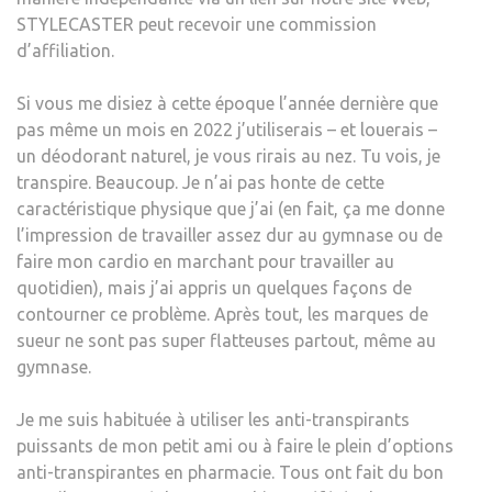
D’UN
STYLECASTER peut recevoir une commission
ENTR
d’affiliation.
DE
MAS
Si vous me disiez à cette époque l’année dernière que
FACI
pas même un mois en 2022 j’utiliserais – et louerais –
QUE
un déodorant naturel, je vous rirais au nez. Tu vois, je
LES
transpire. Beaucoup. Je n’ai pas honte de cette
CÉLÉ
caractéristique physique que j’ai (en fait, ça me donne
AIM
l’impression de travailler assez dur au gymnase ou de
(SÉR
faire mon cardio en marchant pour travailler au
quotidien), mais j’ai appris un quelques façons de
contourner ce problème. Après tout, les marques de
sueur ne sont pas super flatteuses partout, même au
gymnase.
Je me suis habituée à utiliser les anti-transpirants
puissants de mon petit ami ou à faire le plein d’options
anti-transpirantes en pharmacie. Tous ont fait du bon