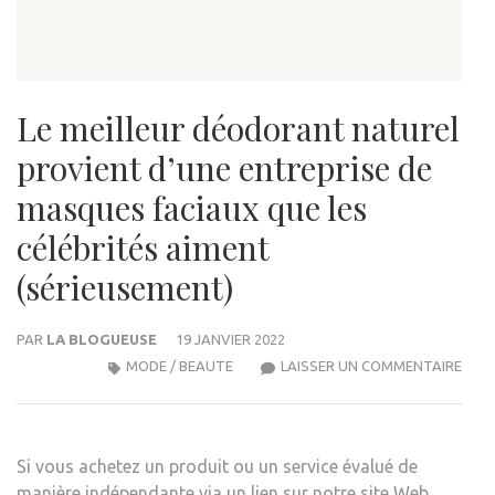
Le meilleur déodorant naturel
provient d’une entreprise de
masques faciaux que les
célébrités aiment
(sérieusement)
PAR
LA BLOGUEUSE
19 JANVIER 2022
LE
MODE / BEAUTE
LAISSER UN COMMENTAIRE
MEIL
DÉO
NAT
Si vous achetez un produit ou un service évalué de
PRO
manière indépendante via un lien sur notre site Web,