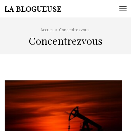
Aller
LA BLOGUEUSE
au
contenu
(Pressez
Accueil
>
Concentrezvous
Entrée)
Concentrezvous