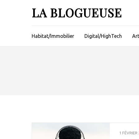
Aller
LA BLOGUEUSE
au
contenu
(Pressez
Entrée)
Habitat/Immobilier
Digital/HighTech
Ar
1 FÉVRIER