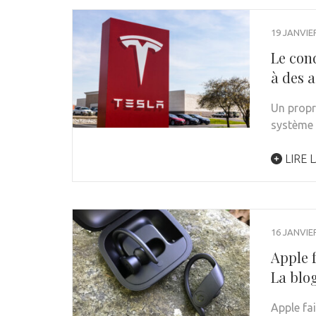
19 JANVIE
Le cond
à des 
Un propr
système 
LIRE L
16 JANVIE
Apple f
La blo
Apple fa