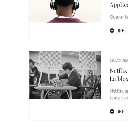
Applic
Quand la 
LIRE L
29 JANVIE
Netflix
La blo
Netflix 
tentativ
LIRE L