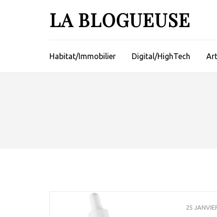
Aller
LA BLOGUEUSE
au
contenu
(Pressez
Entrée)
Habitat/Immobilier
Digital/HighTech
Ar
25 JANVIE