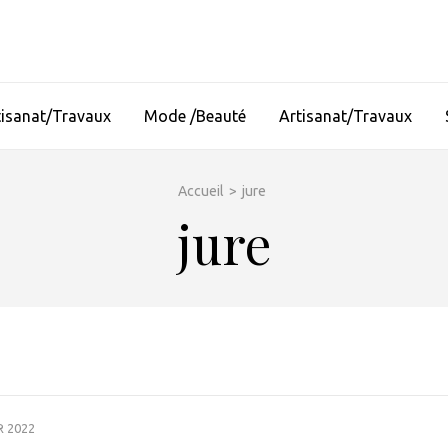
tisanat/Travaux
Mode /Beauté
Artisanat/Travaux
Accueil
>
jure
jure
R 2022