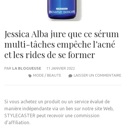
Jessica Alba jure que ce sérum
multi-tâches empêche l’acné
et les rides de se former
PAR
LA BLOGUEUSE
11 JANVIER 2022
JESS
MODE / BEAUTE
LAISSER UN COMMENTAIRE
ALB
JURE
QUE
Si vous achetez un produit ou un service évalué de
CE
manière indépendante via un lien sur notre site Web,
SÉR
STYLECASTER peut recevoir une commission
MULT
d’affiliation.
TÂC