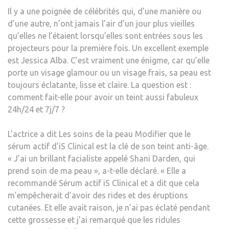
EMP
Il y a une poignée de célébrités qui, d’une manière ou
L’AC
d’une autre, n’ont jamais l’air d’un jour plus vieilles
ET
qu’elles ne l’étaient lorsqu’elles sont entrées sous les
LES
projecteurs pour la première fois. Un excellent exemple
RIDE
est
Jessica Alba
. C’est vraiment une énigme, car qu’elle
DE
porte un visage glamour ou un visage frais, sa peau est
SE
toujours éclatante, lisse et claire. La question est :
FOR
comment fait-elle pour avoir un teint aussi fabuleux
24h/24 et 7j/7 ?
L’actrice a dit
Les soins de la peau Modifier
que le
sérum actif d’iS Clinical est la clé de son teint anti-âge.
« J’ai un brillant facialiste appelé Shani Darden, qui
prend soin de ma peau », a-t-elle déclaré. « Elle a
recommandé
Sérum actif iS Clinical
et a dit que cela
m’empêcherait d’avoir des rides et des éruptions
cutanées. Et elle avait raison, je n’ai pas éclaté pendant
cette grossesse et j’ai remarqué que les ridules