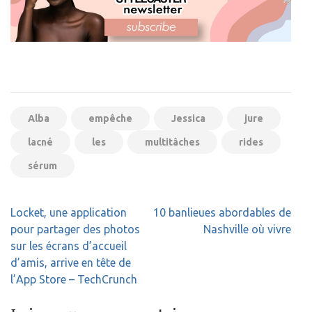
Alba
empêche
Jessica
jure
lacné
les
multitâches
rides
sérum
Navigation
Locket, une application
10 banlieues abordables de
de
pour partager des photos
Nashville où vivre
l’article
sur les écrans d’accueil
d’amis, arrive en tête de
l’App Store – TechCrunch