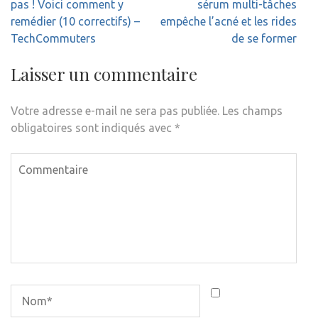
de
pas ! Voici comment y
sérum multi-tâches
l’article
remédier (10 correctifs) –
empêche l’acné et les rides
TechCommuters
de se former
Laisser un commentaire
Votre adresse e-mail ne sera pas publiée.
Les champs
obligatoires sont indiqués avec
*