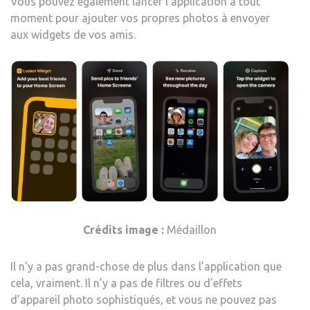
Vous pouvez également lancer l’application à tout
moment pour ajouter vos propres photos à envoyer
aux widgets de vos amis.
Crédits image :
Médaillon
Il n’y a pas grand-chose de plus dans l’application que
cela, vraiment. Il n’y a pas de filtres ou d’effets
d’appareil photo sophistiqués, et vous ne pouvez pas