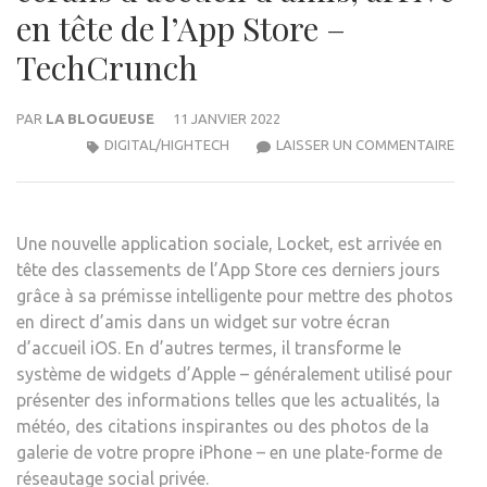
en tête de l’App Store –
TechCrunch
PAR
LA BLOGUEUSE
11 JANVIER 2022
LOCK
DIGITAL/HIGHTECH
LAISSER UN COMMENTAIRE
UNE
APPL
POU
Une nouvelle application sociale, Locket, est arrivée en
PAR
tête des classements de l’App Store ces derniers jours
DES
grâce à sa prémisse intelligente pour mettre des photos
PHO
en direct d’amis dans un widget sur votre écran
SUR
d’accueil iOS. En d’autres termes, il transforme le
LES
système de widgets d’Apple – généralement utilisé pour
ÉCR
présenter des informations telles que les actualités, la
D’AC
météo, des citations inspirantes ou des photos de la
D’AM
galerie de votre propre iPhone – en une plate-forme de
ARRI
réseautage social privée.
EN