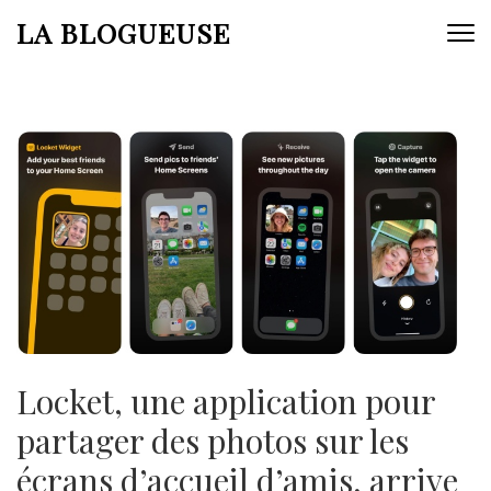
Aller
LA BLOGUEUSE
au
contenu
(Pressez
Entrée)
Locket, une application pour
partager des photos sur les
écrans d’accueil d’amis, arrive