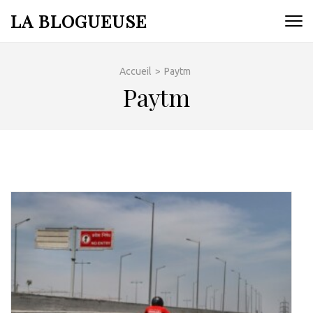
Aller
LA BLOGUEUSE
au
contenu
(Pressez
Accueil
>
Paytm
Entrée)
Paytm