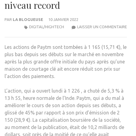
niveau record
PAR
LA BLOGUEUSE
10 JANVIER 2022
L’AC
DIGITAL/HIGHTECH
LAISSER UN COMMENTAIRE
PAY
CHU
Les actions de Paytm sont tombées à 1 165 (15,71 €), le
À
plus bas depuis ses débuts sur le marché en novembre
UN
après la plus grande offre initiale du pays après qu’une
NIVE
maison de courtage clé ait encore réduit son prix sur
REC
l’action des paiements.
L’action, qui a ouvert lundi à 1 226 , a chuté de 5,3 % à
13 h 55, heure normale de l’Inde. Paytm, qui a du mal à
améliorer le cours de son action depuis ses débuts, a
glissé de 45% par rapport à son prix d’émission de 2
150 (28,9 €). La capitalisation boursière de la société,
au moment de la publication, était de 10,2 milliards de
dollars, soit près de la moitié de ce qu’elle avait