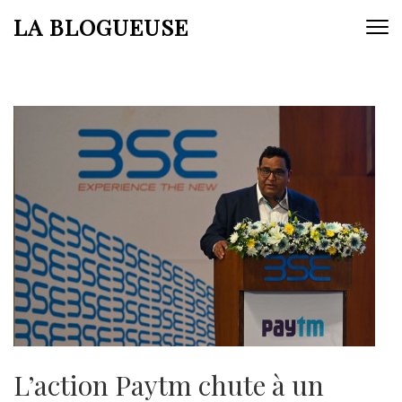
Aller
LA BLOGUEUSE
au
contenu
(Pressez
Entrée)
L’action Paytm chute à un