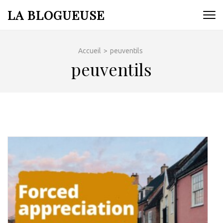
Aller
LA BLOGUEUSE
au
contenu
(Pressez
Accueil
>
peuventils
Entrée)
peuventils