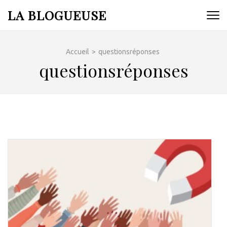
Aller
LA BLOGUEUSE
au
contenu
(Pressez
Accueil
>
questionsréponses
Entrée)
questionsréponses