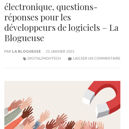
électronique, questions-
réponses pour les
développeurs de logiciels – La
Blogueuse
PAR
LA BLOGUEUSE
23 JANVIER 2022
TOU
DIGITAL/HIGHTECH
LAISSER UN COMMENTAIRE
D’H
DES
EXPE
AIM
PRIN
TEN
DU
COM
ÉLEC
QUE