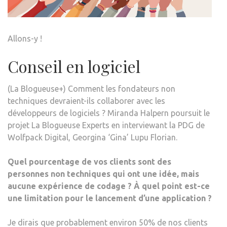
RÉP
POU
LES
Allons-y !
DÉV
DE
Conseil en logiciel
LOGI
–
(La Blogueuse+) Comment les fondateurs non
LA
techniques devraient-ils collaborer avec les
BLO
développeurs de logiciels ? Miranda Halpern poursuit le
projet La Blogueuse Experts en interviewant la PDG de
Wolfpack Digital, Georgina ‘Gina’ Lupu Florian.
Quel pourcentage de vos clients sont des
personnes non techniques qui ont une idée, mais
aucune expérience de codage ? À quel point est-ce
une limitation pour le lancement d’une application ?
Je dirais que probablement environ 50% de nos clients