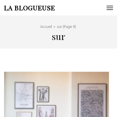
Aller
LA BLOGUEUSE
au
contenu
(Pressez
Accueil
>
sur
(Page 9)
Entrée)
sur