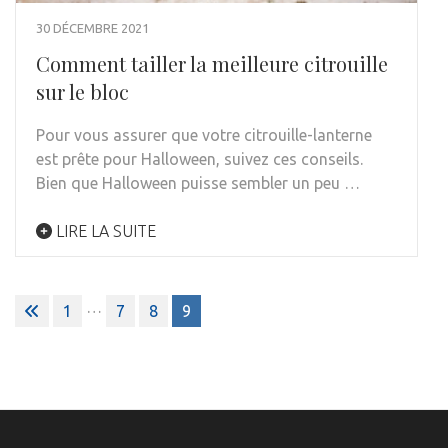
30 DÉCEMBRE 2021
Comment tailler la meilleure citrouille
sur le bloc
Pour vous assurer que votre citrouille-lanterne
est prête pour Halloween, suivez ces conseils.
Bien que Halloween puisse sembler un peu …
LIRE LA SUITE
Pagination
…
1
7
8
9
des
publications