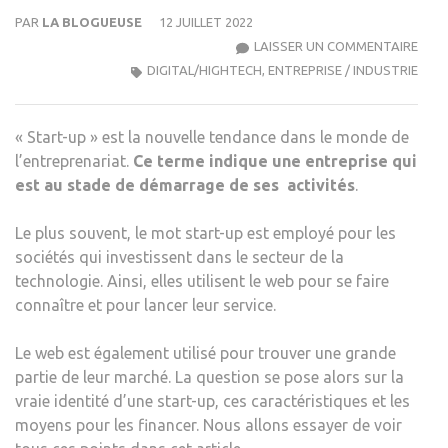
PAR
LA BLOGUEUSE
12 JUILLET 2022
TOU
LAISSER UN COMMENTAIRE
SAVO
DIGITAL/HIGHTECH
,
ENTREPRISE / INDUSTRIE
SUR
LES
« Start-up » est la nouvelle tendance dans le monde de
«
l’entreprenariat.
Ce terme indique une entreprise qui
STAR
est au stade de démarrage de ses activités
.
UP
»
Le plus souvent, le mot start-up est employé pour les
sociétés qui investissent dans le secteur de la
technologie. Ainsi, elles utilisent le web pour se faire
connaître et pour lancer leur service.
Le web est également utilisé pour trouver une grande
partie de leur marché. La question se pose alors sur la
vraie identité d’une start-up, ces caractéristiques et les
moyens pour les financer. Nous allons essayer de voir