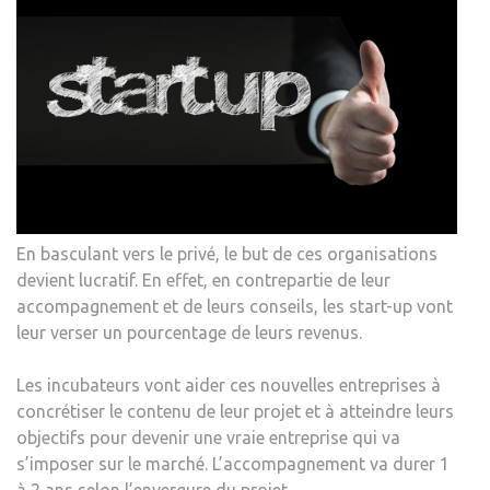
En basculant vers le privé, le but de ces organisations
devient lucratif. En effet, en contrepartie de leur
accompagnement et de leurs conseils, les start-up vont
leur verser un pourcentage de leurs revenus.
Les incubateurs vont aider ces nouvelles entreprises à
concrétiser le contenu de leur projet et à atteindre leurs
objectifs pour devenir une vraie entreprise qui va
s’imposer sur le marché. L’accompagnement va durer 1