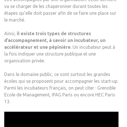
va se charger de les chaperonner durant toutes les
étapes qu’elle doit passer afin de se faire une place sur
le marché.
Ainsi,
il existe trois types de structures
d’accompagnement, à savoir un incubateur, un
accélérateur et une pépinière
. Un incubateur peut à
la fois indiquer une structure publique et une
organisation privée.
Dans le domaine public, ce sont surtout les grandes
écoles qui se proposent pour accompagner les start-up.
Parmi les incubateurs français, on peut citer : Grenoble
Ecole de Management, IFAG Paris ou encore HEC Paris
13.