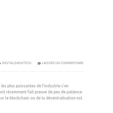
UN
DIGITAL/HIGHTECH
LAISSER UN COMMENTAIRE
COMBAT
DE
GIFLES
es plus puissantes de l’industrie s’en
SUR
 ont récemment fait preuve de peu de patience
TWITTER
ur la blockchain ou de la décentralisation est
TOURNE
MAL
–