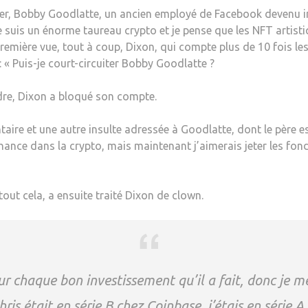
ier, Bobby Goodlatte, un ancien employé de Facebook devenu in
Je suis un énorme taureau crypto et je pense que les NFT artist
première vue, tout à coup, Dixon, qui compte plus de 10 fois l
« Puis-je court-circuiter Bobby Goodlatte ?
dre, Dixon a bloqué son compte.
ire et une autre insulte adressée à Goodlatte, dont le père e
chance dans la crypto, mais maintenant j’aimerais jeter les fond
out cela, a ensuite traité Dixon de clown.
ur chaque bon investissement qu’il a fait, donc je me
hris était en série B chez Coinbase, j’étais en série A.