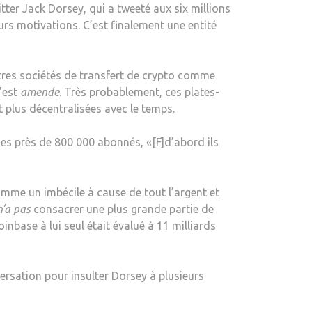
ter Jack Dorsey, qui a tweeté aux six millions
LA
eurs motivations. C’est finalement une entité
BLOGUEUSE
autres sociétés de transfert de crypto comme
’est
amende
. Très probablement, ces plates-
 plus décentralisées avec le temps.
es près de 800 000 abonnés, «[F]d’abord ils
omme un imbécile à cause de tout l’argent et
n’a pas
consacrer une plus grande partie de
nbase à lui seul était évalué à 11 milliards
rsation pour insulter Dorsey à plusieurs