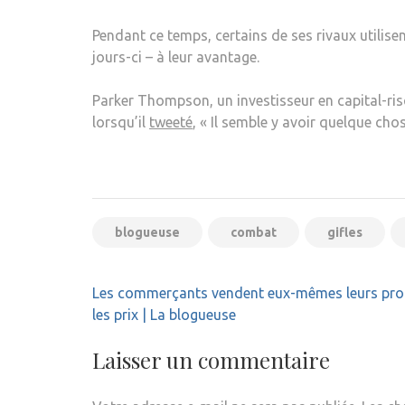
Pendant ce temps, certains de ses rivaux utilis
jours-ci – à leur avantage.
Parker Thompson, un investisseur en capital-ri
lorsqu’il
tweeté
, « Il semble y avoir quelque chos
blogueuse
combat
gifles
Navigation
Les commerçants vendent eux-mêmes leurs prop
de
les prix | La blogueuse
l’article
Laisser un commentaire