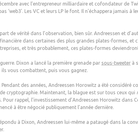
écembre avec l’entrepreneur milliardaire et cofondateur de Twit
s ‘web3’. Les VC et leurs LP le font. Il n’échappera jamais à l
ne part de vérité dans l’observation, bien sûr. Andreessen et d’
financière dans certaines des plus grandes plates-formes, et c
treprises, et très probablement, ces plates-formes deviendront
guerre. Dixon a lancé la première grenade par
sous-tweeter
à s
s ils vous combattent, puis vous gagnez.
se. Pendant des années, Andreessen Horowitz a été considéré c
 de cryptographie. Maintenant, la blague est sur tous ceux qui
. Pour rappel, l’investissement d’Andreessen Horowitz dans Coi
mencé à être négocié publiquement l’année dernière.
 répondu à Dixon,
Andreessen lui-même a pataugé dans la conve
r.