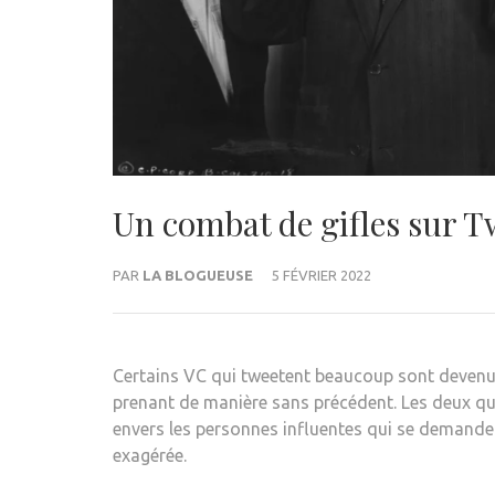
Un combat de gifles sur T
PAR
LA BLOGUEUSE
5 FÉVRIER 2022
Certains VC qui tweetent beaucoup sont devenus 
prenant de manière sans précédent. Les deux qui
envers les personnes influentes qui se demandent
exagérée.