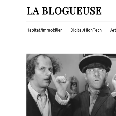
Aller
LA BLOGUEUSE
au
contenu
(Pressez
Entrée)
Habitat/Immobilier
Digital/HighTech
Ar