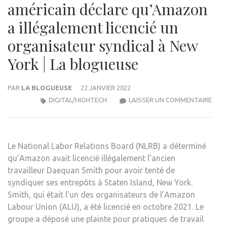
américain déclare qu’Amazon
a illégalement licencié un
organisateur syndical à New
York | La blogueuse
PAR
LA BLOGUEUSE
22 JANVIER 2022
UN
DIGITAL/HIGHTECH
LAISSER UN COMMENTAIRE
CONS
DU
TRAV
Le National Labor Relations Board (NLRB) a déterminé
AMÉR
qu’Amazon avait licencié illégalement l’ancien
DÉCL
travailleur Daequan Smith pour avoir tenté de
QU’
syndiquer ses entrepôts à Staten Island, New York.
A
Smith, qui était l’un des organisateurs de l’Amazon
ILLÉ
Labour Union (ALU), a été licencié en octobre 2021. Le
LICE
groupe a déposé une plainte pour pratiques de travail
UN