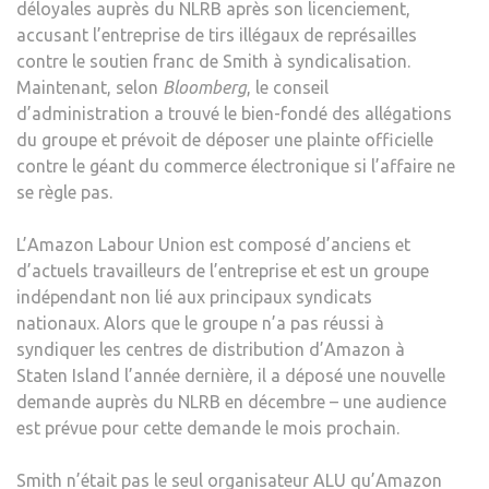
déloyales auprès du NLRB après son licenciement,
ORG
accusant l’entreprise de tirs illégaux de représailles
SYND
contre le soutien franc de Smith à syndicalisation.
À
Maintenant, selon
Bloomberg
, le conseil
NEW
d’administration a trouvé le bien-fondé des allégations
YOR
du groupe et prévoit de déposer une plainte officielle
|
contre le géant du commerce électronique si l’affaire ne
LA
se règle pas.
BLO
L’Amazon Labour Union est composé d’anciens et
d’actuels travailleurs de l’entreprise et est un groupe
indépendant non lié aux principaux syndicats
nationaux. Alors que le groupe n’a pas réussi à
syndiquer les centres de distribution d’Amazon à
Staten Island l’année dernière, il a déposé une nouvelle
demande auprès du NLRB en décembre – une audience
est prévue pour cette demande le mois prochain.
Smith n’était pas le seul organisateur ALU qu’Amazon